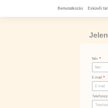
Bemutatkozás
Esküvői tá
Jele
Név
E-mail
Telefons