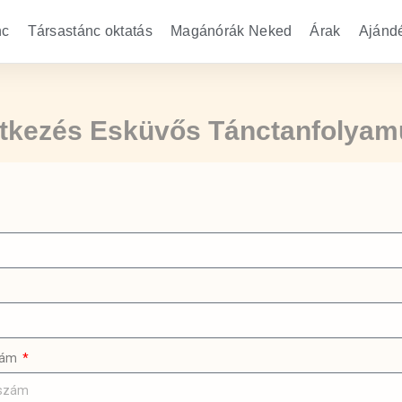
nc
Társastánc oktatás
Magánórák Neked
Árak
Ajánd
ntkezés Esküvős Tánctanfolyam
zám