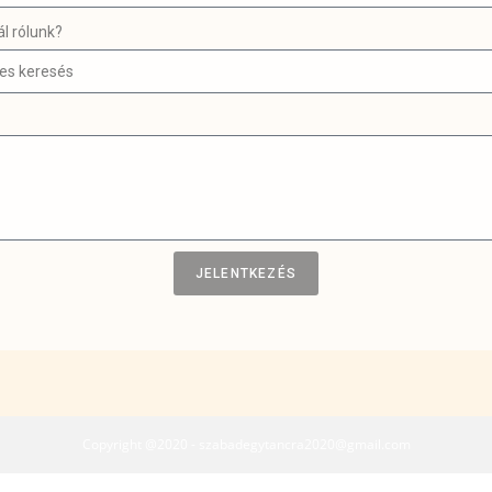
ál rólunk?
JELENTKEZÉS
Copyright @2020 - szabadegytancra2020@gmail.com